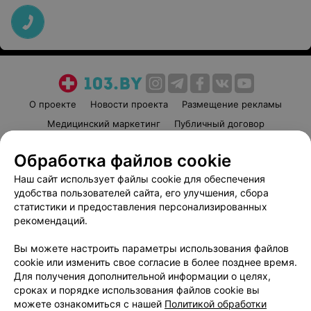
О проекте
Новости проекта
Размещение рекламы
Медицинский маркетинг
Публичный договор
Пользовательское соглашение
Способы оплаты
Обработка файлов cookie
Вакансии
Партнеры
Наш сайт использует файлы cookie для обеспечения
Написать руководителю 103.by
удобства пользователей сайта, его улучшения, сбора
Написать в поддержку
статистики и предоставления персонализированных
рекомендаций.
Персональные настройки cookie
Обработка персональных данных
Вы можете настроить параметры использования файлов
cookie или изменить свое согласие в более позднее время.
Для получения дополнительной информации о целях,
сроках и порядке использования файлов cookie вы
можете ознакомиться с нашей
Политикой обработки