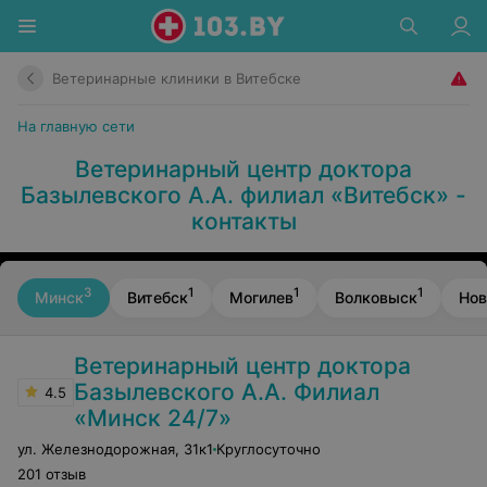
Ветеринарные клиники в Витебске
На главную сети
Ветеринарный центр доктора
Базылевского А.А. филиал «Витебск» -
контакты
3
1
1
1
Минск
Витебск
Могилев
Волковыск
Нов
Ветеринарный центр доктора
Базылевского А.А. Филиал
4.5
«Минск 24/7»
ул. Железнодорожная
,
31к1
Круглосуточно
201 отзыв