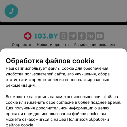
О проекте
Новости проекта
Размещение рекламы
Медицинский маркетинг
Публичный договор
Обработка файлов cookie
Пользовательское соглашение
Способы оплаты
Наш сайт использует файлы cookie для обеспечения
Вакансии
Партнеры
удобства пользователей сайта, его улучшения, сбора
Написать руководителю 103.by
статистики и предоставления персонализированных
Написать в поддержку
рекомендаций.
Персональные настройки cookie
Вы можете настроить параметры использования файлов
Обработка персональных данных
cookie или изменить свое согласие в более позднее время.
Для получения дополнительной информации о целях,
сроках и порядке использования файлов cookie вы
можете ознакомиться с нашей
Политикой обработки
файлов cookie