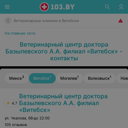
Ветеринарные клиники в Витебске
На главную сети
Ветеринарный центр доктора
Базылевского А.А. филиал «Витебск» -
контакты
3
1
1
1
Минск
Витебск
Могилев
Волковыск
Нов
Ветеринарный центр доктора
Базылевского А.А. филиал
4.7
«Витебск»
ул. Чкалова
,
68
до 22:00
105 отзывов